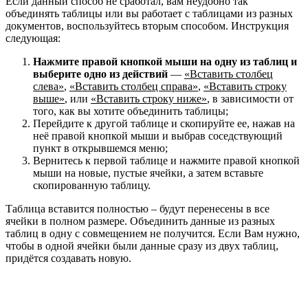
Если данный способ не сработал, вам неудобно так
объединять таблицы или вы работает с таблицами из разных
документов, воспользуйтесь вторым способом.
Инструкция
следующая:
Нажмите правой кнопкой мыши на одну из таблиц и
выберите одно из действий
—
«Вставить столбец
слева»
,
«Вставить столбец справа»
,
«Вставить строку
выше»
, или
«Вставить строку ниже»
, в зависимости от
того, как вы хотите объединить таблицы;
Перейдите к другой таблице и скопируйте ее, нажав на
неё правой кнопкой мыши и выбрав соседствующий
пункт в открывшемся меню;
Вернитесь к первой таблице и нажмите правой кнопкой
мыши на новые, пустые ячейки, а затем вставьте
скопированную таблицу.
Таблица вставится полностью – будут перенесены в все
ячейки в полном размере. Объединить данные из разных
таблиц в одну с совмещением не получится. Если Вам нужно,
чтобы в одной ячейки были данные сразу из двух таблиц,
придётся создавать новую.