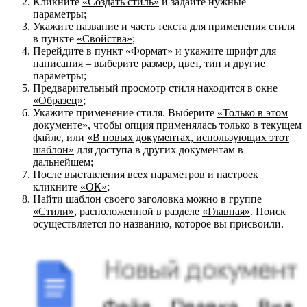
Кликните
«Создать стиль»
и задайте нужные
параметры;
Укажите название и часть текста для применения стиля
в пункте
«Свойства»
;
Перейдите в пункт
«Формат»
и укажите шрифт для
написания – выберите размер, цвет, тип и другие
параметры;
Предварительный просмотр стиля находится в окне
«Образец»
;
Укажите применение стиля. Выберите
«Только в этом
документе»
, чтобы опция применялась только в текущем
файле, или
«В новых документах, использующих этот
шаблон»
для доступа в других документам в
дальнейшем;
После выставления всех параметров и настроек
кликните
«ОК»
;
Найти шаблон своего заголовка можно в группе
«Стили»
, расположенной в разделе
«Главная»
. Поиск
осуществляется по названию, которое вы присвоили.